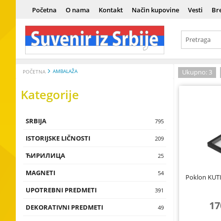
Početna
O nama
Kontakt
Način kupovine
Vesti
Br
AMBALAŽA
Ukupno: 3
POČETNA
Kategorije
SRBIJA
Srbija
795
ISTORIJSKE LIČNOSTI
Istorija
Vladari
209
ЋИРИЛИЦА
Kultura i um
Vojnici
Ћирилица
25
MAGNETI
Tradicija i e
Naučnici
Сувенири н
Magneti sa 
54
Poklon KUTIJ
UPOTREBNI PREDMETI
Istorijske lič
Umetnici
Magneti sa t
Čokanji, čaše,
391
flaše, testije
17
DEKORATIVNI PREDMETI
Magneti sa 
Zidne dekora
49
Piksle, upalja