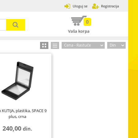
Uloguj se
Registracija
0
Vaša korpa
Prijavi se
Zaboravljena lozinka
Cena - Rastuće
Din
31
502
3
120
13
7
89
2
17
 KUTIJA, plastika, SPACE 9
plus, crna
33
8
4
240,00
din.
30
ije,