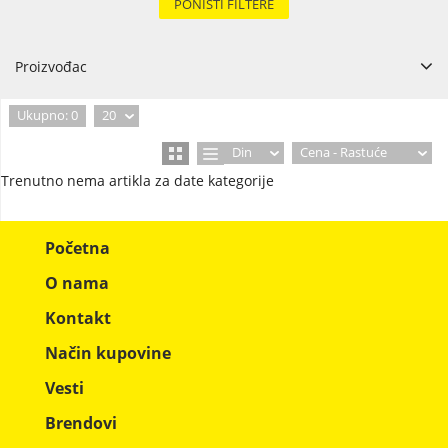
PONIŠTI FILTERE
Proizvođac
Ukupno: 0
20
Din
Cena - Rastuće
Trenutno nema artikla za date kategorije
Početna
O nama
Kontakt
Način kupovine
Vesti
Brendovi