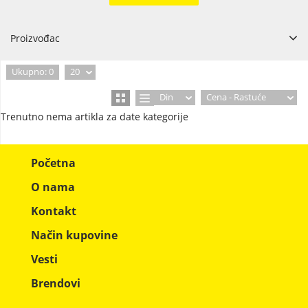
Proizvođac
Ukupno: 0
20
Din
Cena - Rastuće
Trenutno nema artikla za date kategorije
Početna
O nama
Kontakt
Način kupovine
Vesti
Brendovi