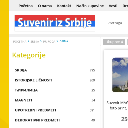
Početna
O nama
Kontakt
Način kupovine
Vesti
Br
DRINA
Ukupno: 4
POČETNA
SRBIJA
PRIRODA
Kategorije
SRBIJA
Srbija
795
ISTORIJSKE LIČNOSTI
Istorija
Vladari
209
ЋИРИЛИЦА
Kultura i um
Vojnici
Ћирилица
25
MAGNETI
Tradicija i e
Naučnici
Сувенири н
Magneti sa 
54
Suvenir MAGN
foto print
UPOTREBNI PREDMETI
Istorijske lič
Umetnici
Magneti sa t
Čokanji, čaše,
391
flaše, testije
25
DEKORATIVNI PREDMETI
Magneti sa 
Zidne dekora
49
Piksle, upalja