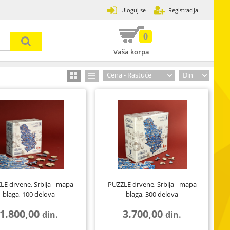
Uloguj se
Registracija
0
Vaša korpa
Prijavi se
Zaboravljena lozinka
Cena - Rastuće
Din
31
502
3
120
13
7
89
2
17
LE drvene, Srbija - mapa
PUZZLE drvene, Srbija - mapa
blaga, 100 delova
blaga, 300 delova
33
8
4
1.800,00
3.700,00
din.
din.
30
ije,