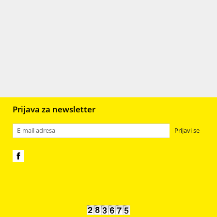
r
Gips
106
Staklo
398
Plastika, resin, fimo i smole
98
jali
6
Prijava za newsletter
Prijavi se