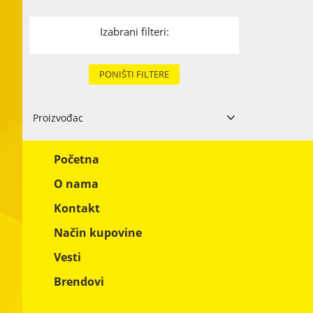
Karton i papi
Izabrani filteri:
Tekstil
Metal
PONIŠTI FILTERE
Ostali materi
Proizvođac
Evrosuvenir
2
Početna
O nama
Kontakt
Način kupovine
Vesti
Brendovi