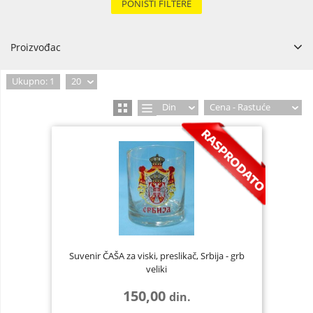
PONIŠTI FILTERE
Proizvođac
Evrosuvenir
1
Ukupno: 1
20
Din
Cena - Rastuće
Suvenir ČAŠA za viski, preslikač, Srbija - grb
veliki
150,00
din.