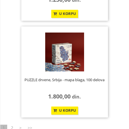
din.
U KORPU
PUZZLE drvene, Srbija - mapa blaga, 100 delova
1.800,00
din.
U KORPU
1
2
>
>>