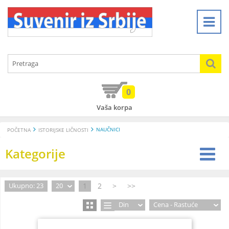
0
Vaša korpa
NAUČNICI
POČETNA
ISTORIJSKE LIČNOSTI
Kategorije
1
2
>
>>
Ukupno: 23
20
Din
Cena - Rastuće