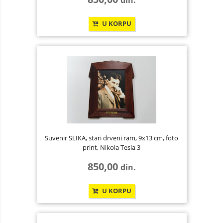
din.
U KORPU
Suvenir SLIKA, stari drveni ram, 9x13 cm, foto
print, Nikola Tesla 3
850,00
din.
U KORPU