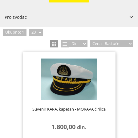
Proizvođac
Evrosuvenir
1
Ukupno: 1
20
Din
Cena - Rastuće
Suvenir KAPA, kapetan - MORAVA ćirilica
1.800,00
din.