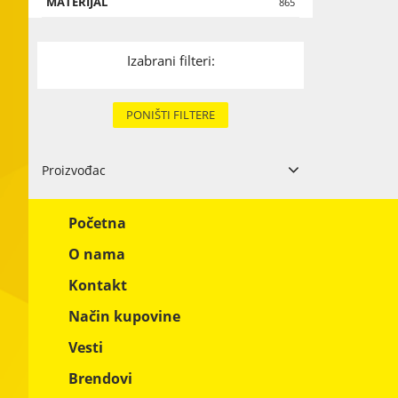
MATERIJAL
Drvo
865
Karton i papi
Izabrani filteri:
Tekstil
Metal
PONIŠTI FILTERE
Ostali materi
Proizvođac
Početna
O nama
Kontakt
Način kupovine
Vesti
Brendovi