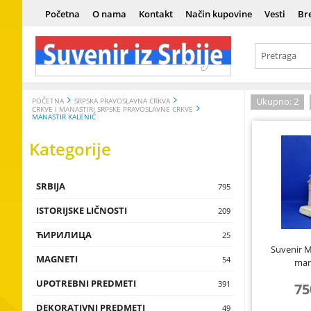
Početna
O nama
Kontakt
Način kupovine
Vesti
Br
Ukupno: 2
POČETNA
SRPSKA PRAVOSLAVNA CRKVA
CRKVE I MANASTIRI SRPSKE PRAVOSLAVNE CRKVE
MANASTIR KALENIĆ
Kategorije
SRBIJA
Srbija
795
ISTORIJSKE LIČNOSTI
Istorija
Vladari
209
ЋИРИЛИЦА
Kultura i um
Vojnici
Ћирилица
25
Suvenir M
MAGNETI
Tradicija i e
Naučnici
Сувенири н
Magneti sa 
54
man
UPOTREBNI PREDMETI
Istorijske lič
Umetnici
Magneti sa t
Čokanji, čaše,
391
75
flaše, testije
DEKORATIVNI PREDMETI
Magneti sa 
Zidne dekora
49