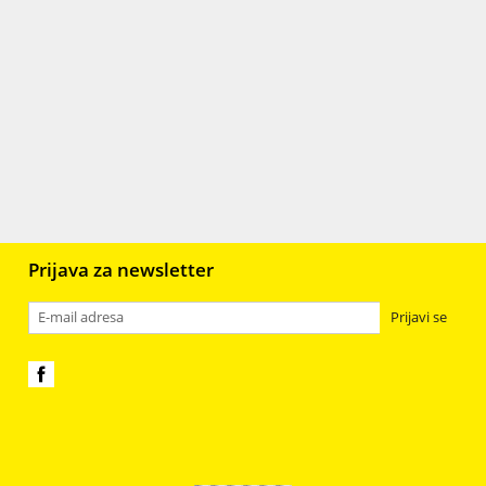
Keramika
89
r
Gips
106
Staklo
398
Plastika, resin, fimo i smole
98
jali
6
Prijava za newsletter
Prijavi se