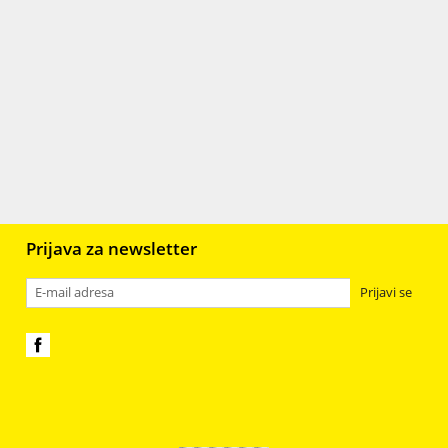
Keramika
89
r
Gips
106
Staklo
398
Plastika, resin, fimo i smole
98
jali
6
Prijava za newsletter
Prijavi se