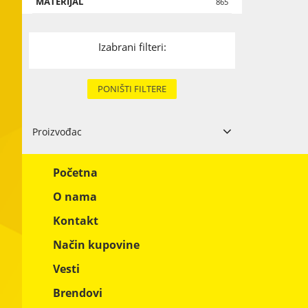
MATERIJAL
Drvo
865
Karton i papi
Izabrani filteri:
Tekstil
Metal
PONIŠTI FILTERE
Ostali materi
Proizvođac
Početna
O nama
Kontakt
Način kupovine
Vesti
Brendovi