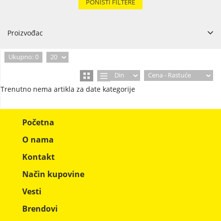
PONIŠTI FILTERE
Proizvođac
Ukupno: 0
20
Din
Cena - Rastuće
Trenutno nema artikla za date kategorije
Početna
O nama
Kontakt
Način kupovine
Vesti
Brendovi