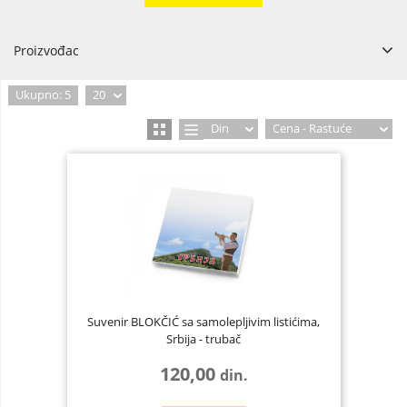
Proizvođac
Narodna banka Srbija
2
Ukupno: 5
20
BALKAN MAGNET doo
1
Din
Cena - Rastuće
Suvenir BLOKČIĆ sa samolepljivim listićima,
Srbija - trubač
120,00
din.