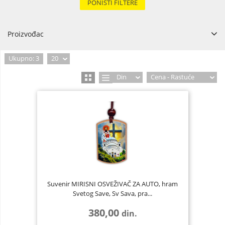
PONIŠTI FILTERE
Proizvođac
CLEVER FACTORY DOO
1
Ukupno: 3
20
Din
Cena - Rastuće
Suvenir MIRISNI OSVEŽIVAČ ZA AUTO, hram
Svetog Save, Sv Sava, pra...
380,00
din.