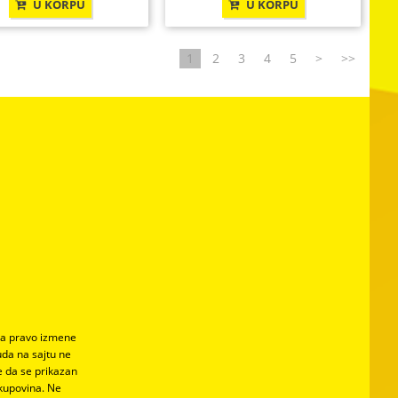
U KORPU
U KORPU
1
2
3
4
5
>
>>
ava pravo izmene
uda na sajtu ne
 da se prikazan
 kupovina. Ne