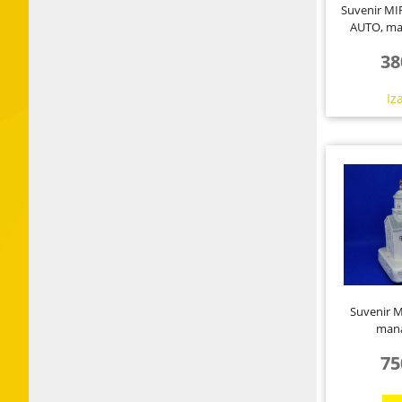
Suvenir MI
AUTO, man
I
38
Iz
Suvenir M
mana
75