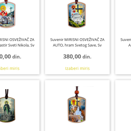
r
Gips
106
Staklo
398
Plastika, resin, fimo i smole
98
jali
6
RISNI OSVEŽIVAČ ZA
Suvenir MIRISNI OSVEŽIVAČ ZA
Suven
tir Sveti Nikola, Sv
AUTO, hram Svetog Save, Sv
A
Niko...
Sava, pra...
0,00
380,00
din.
din.
aberi
miris
Izaberi
miris