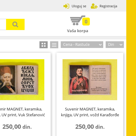
Uloguj se
Registracija
0
Vaša korpa
Prijavi se
Zaboravljena lozinka
Cena - Rastuće
Din
31
502
3
120
13
7
enir MAGNET, keramika,
Suvenir MAGNET, keramika,
89
2
17
, UV print, Vuk Stefanović
knjiga, UV print, vožd Karađorđe
Karadžić
Petro...
33
8
4
250,00
250,00
din.
din.
30