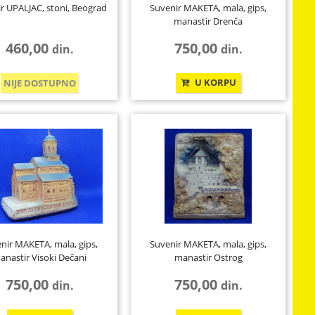
r UPALJAC, stoni, Beograd
Suvenir MAKETA, mala, gips,
manastir Drenča
460,00
750,00
din.
din.
U KORPU
NIJE DOSTUPNO
nir MAKETA, mala, gips,
Suvenir MAKETA, mala, gips,
anastir Visoki Dečani
manastir Ostrog
750,00
750,00
din.
din.