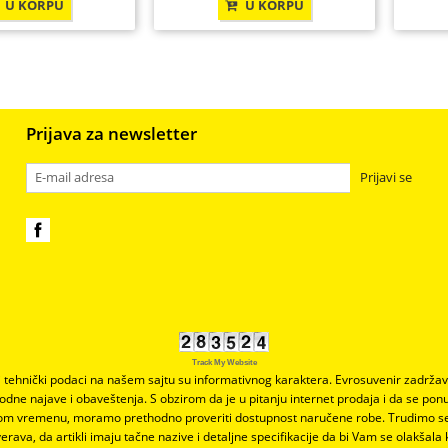
U KORPU
U KORPU
Prijava za newsletter
Prijavi se
Track My Website
 i tehnički podaci na našem sajtu su informativnog karaktera. Evrosuvenir zadrž
hodne najave i obaveštenja. S obzirom da je u pitanju internet prodaja i da se pon
nom vremenu, moramo prethodno proveriti dostupnost naručene robe. Trudimo se
erava, da artikli imaju tačne nazive i detaljne specifikacije da bi Vam se olakšala