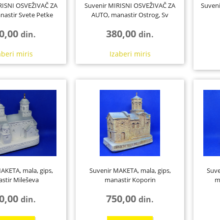
RISNI OSVEŽIVAČ ZA
Suvenir MIRISNI OSVEŽIVAČ ZA
Suveni
astir Svete Petke
AUTO, manastir Ostrog, Sv
zvorske,...
Vasilije, ...
0,00
380,00
din.
din.
aberi
miris
Izaberi
miris
AKETA, mala, gips,
Suvenir MAKETA, mala, gips,
Suve
stir Mileševa
manastir Koporin
m
0,00
750,00
din.
din.