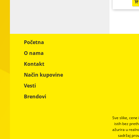
Početna
O nama
Kontakt
Način kupovine
Vesti
Brendovi
Sve slike, cene
istih bez pret
ažurira u real
sadržaj prov