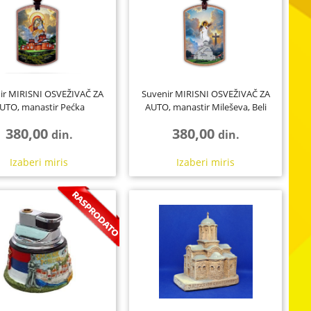
88
15
59
ir MIRISNI OSVEŽIVAČ ZA
Suvenir MIRISNI OSVEŽIVAČ ZA
UTO, manastir Pećka
AUTO, manastir Mileševa, Beli
Patrijaršija,...
Anđe...
380,00
380,00
din.
din.
Izaberi
miris
Izaberi
miris