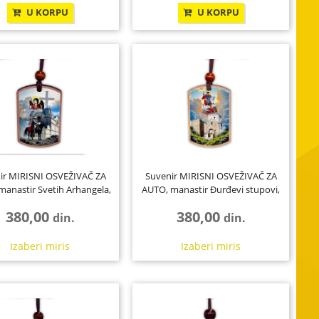
ije,
89
om
U KORPU
U KORPU
10
50
1
uće
131
45
22
14
7
26
10
1
0
1
ir MIRISNI OSVEŽIVAČ ZA
Suvenir MIRISNI OSVEŽIVAČ ZA
1
1
manastir Svetih Arhangela,
AUTO, manastir Đurđevi stupovi,
34
Sv ...
Sv...
68
380,00
380,00
din.
din.
1
Izaberi
miris
Izaberi
miris
60