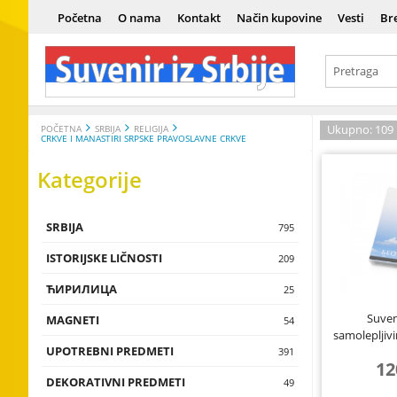
Početna
O nama
Kontakt
Način kupovine
Vesti
Br
Ukupno: 109
POČETNA
SRBIJA
RELIGIJA
CRKVE I MANASTIRI SRPSKE PRAVOSLAVNE CRKVE
Kategorije
SRBIJA
Srbija
795
ISTORIJSKE LIČNOSTI
Istorija
Vladari
209
ЋИРИЛИЦА
Kultura i um
Vojnici
Ћирилица
25
Suven
MAGNETI
Tradicija i e
Naučnici
Сувенири н
Magneti sa 
54
samolepljivi
UPOTREBNI PREDMETI
Istorijske lič
Umetnici
Magneti sa t
Čokanji, čaše,
Hr
391
12
flaše, testije
DEKORATIVNI PREDMETI
Magneti sa 
Zidne dekora
49