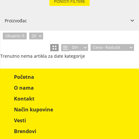
PONIŠTI FILTERE
Proizvođac
Ukupno: 0
20
Din
Cena - Rastuće
Trenutno nema artikla za date kategorije
Početna
O nama
Kontakt
Način kupovine
Vesti
Brendovi