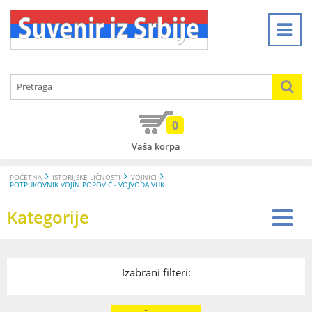
0
Vaša korpa
POČETNA
ISTORIJSKE LIČNOSTI
VOJNICI
POTPUKOVNIK VOJIN POPOVIĆ - VOJVODA VUK
Kategorije
Izabrani filteri: