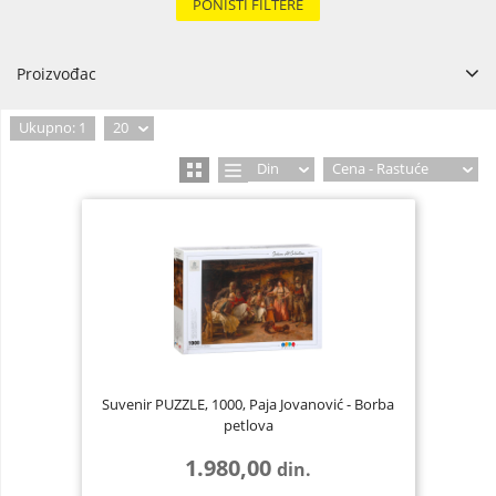
PONIŠTI FILTERE
Proizvođac
Ukupno: 1
20
Din
Cena - Rastuće
Suvenir PUZZLE, 1000, Paja Jovanović - Borba
petlova
1.980,00
din.