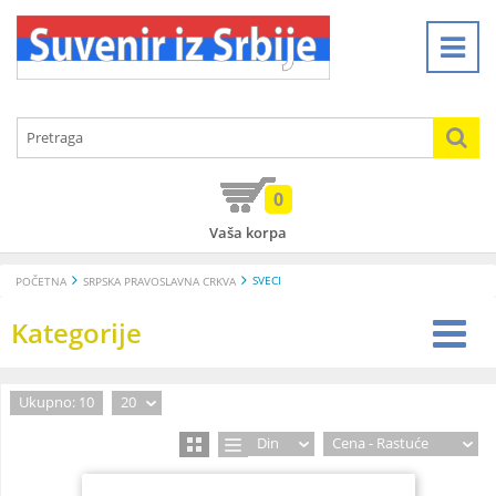
0
Vaša korpa
SVECI
POČETNA
SRPSKA PRAVOSLAVNA CRKVA
Kategorije
Ukupno: 10
20
Din
Cena - Rastuće