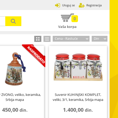
Uloguj se
Registracija
0
Vaša korpa
Prijavi se
Zaboravljena lozinka
Cena - Rastuće
Din
31
502
3
120
13
7
89
2
17
r ZVONO, veliko, keramika,
Suvenir KUHINJSKI KOMPLET,
Srbija mapa
veliki, 3/1, keramika, Srbija mapa
33
8
4
450,00
1.400,00
din.
din.
30
ije,