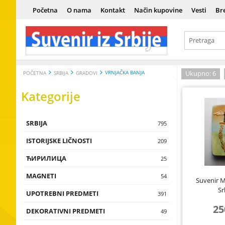
Početna
O nama
Kontakt
Način kupovine
Vesti
Br
VRNJAČKA BANJA
Ukupno: 6
POČETNA
SRBIJA
GRADOVI
Kategorije
SRBIJA
Srbija
795
ISTORIJSKE LIČNOSTI
Istorija
Vladari
209
ЋИРИЛИЦА
Kultura i um
Vojnici
Ћирилица
25
MAGNETI
Tradicija i e
Naučnici
Сувенири н
Magneti sa 
54
Suvenir 
Sr
UPOTREBNI PREDMETI
Istorijske lič
Umetnici
Magneti sa t
Čokanji, čaše,
391
flaše, testije
25
DEKORATIVNI PREDMETI
Magneti sa 
Zidne dekora
49
Piksle, upalja