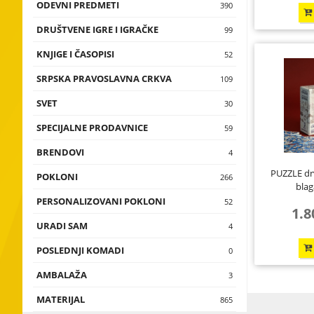
ODEVNI PREDMETI
Muške majic
390
zvona, kasice
DRUŠTVENE IGRE I IGRAČKE
Dečije majic
Društvene ig
99
Satovi, kalen
nakit, prives
KNJIGE I ČASOPISI
Oznake za k
Edukativne ig
Knjige
52
Zastave, nale
SRPSKA PRAVOSLAVNA CRKVA
Crkve i mana
109
snežne kugle,
crkve
SVET
Republika Sr
30
Proizvodi za 
Krstovi
SPECIJALNE PRODAVNICE
Rusija
Nikola Tesla
59
Ikone
BRENDOVI
SAD
Priče iz Srbi
4
Triptisi
PUZZLE dr
POKLONI
I love you
266
blag
Sveštenici
PERSONALIZOVANI POKLONI
Pokloni za sl
ODEVNI PRE
52
1.8
VOJSKA SRBIJ
URADI SAM
Pokloni za pr
4
POSLEDNJI KOMADI
Pakovanje i 
0
AMBALAŽA
KUTIJE
3
MATERIJAL
Drvo
865