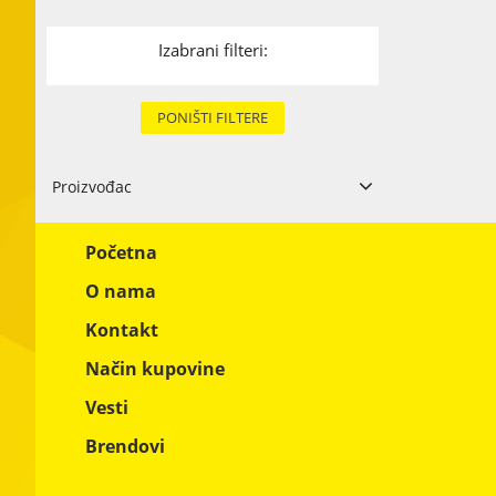
Karton i papi
Izabrani filteri:
Tekstil
Metal
PONIŠTI FILTERE
Ostali materi
Proizvođac
Kina
4
Početna
O nama
Kontakt
Način kupovine
Vesti
Brendovi