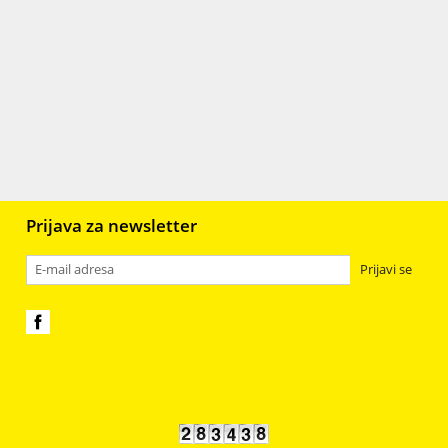
r
Gips
106
Staklo
398
Plastika, resin, fimo i smole
98
jali
6
Prijava za newsletter
Prijavi se