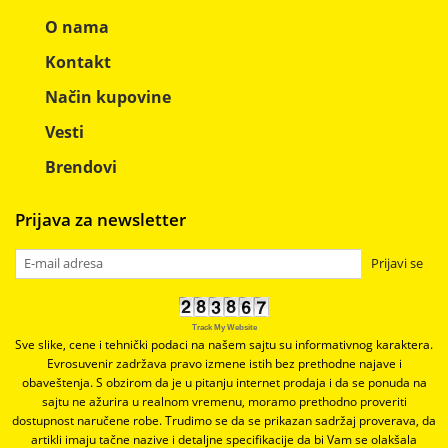
O nama
Kontakt
Način kupovine
Vesti
Brendovi
Prijava za newsletter
Prijavi se
Track My Website
Sve slike, cene i tehnički podaci na našem sajtu su informativnog karaktera.
Evrosuvenir zadržava pravo izmene istih bez prethodne najave i
obaveštenja. S obzirom da je u pitanju internet prodaja i da se ponuda na
sajtu ne ažurira u realnom vremenu, moramo prethodno proveriti
dostupnost naručene robe. Trudimo se da se prikazan sadržaj proverava, da
artikli imaju tačne nazive i detaljne specifikacije da bi Vam se olakšala