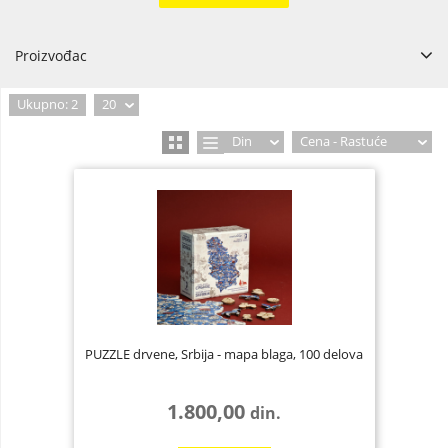
Proizvođac
Ukupno: 2
20
Din
Cena - Rastuće
PUZZLE drvene, Srbija - mapa blaga, 100 delova
1.800,00
din.