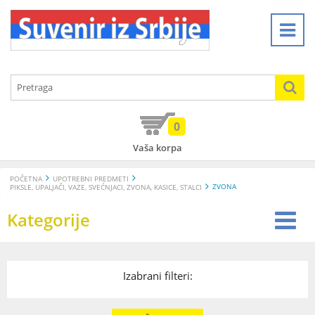
0
Vaša korpa
POČETNA
UPOTREBNI PREDMETI
ZVONA
PIKSLE, UPALJAČI, VAZE, SVEĆNJACI, ZVONA, KASICE, STALCI
Kategorije
Izabrani filteri: