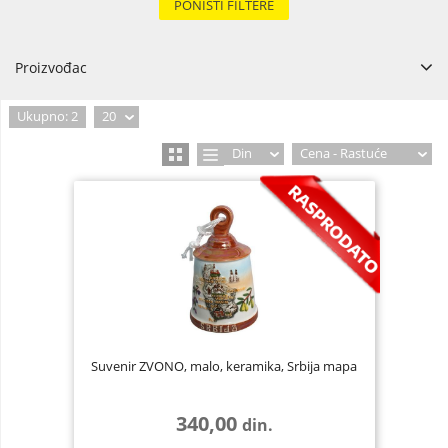
PONIŠTI FILTERE
Proizvođac
Kina
2
Ukupno: 2
20
Din
Cena - Rastuće
Suvenir ZVONO, malo, keramika, Srbija mapa
340,00
din.