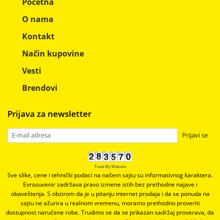
Početna
O nama
Kontakt
Način kupovine
Vesti
Brendovi
Prijava za newsletter
Prijavi se
Track My Website
Sve slike, cene i tehnički podaci na našem sajtu su informativnog karaktera.
Evrosuvenir zadržava pravo izmene istih bez prethodne najave i
obaveštenja. S obzirom da je u pitanju internet prodaja i da se ponuda na
sajtu ne ažurira u realnom vremenu, moramo prethodno proveriti
dostupnost naručene robe. Trudimo se da se prikazan sadržaj proverava, da