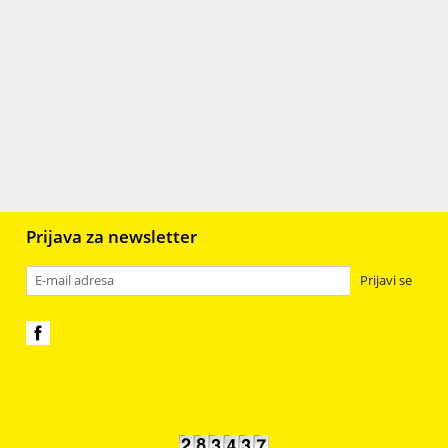
r
Gips
106
Staklo
398
Plastika, resin, fimo i smole
98
jali
6
Prijava za newsletter
Prijavi se