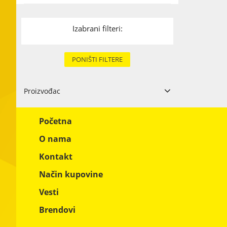
Karton i papi
Izabrani filteri:
Tekstil
Metal
PONIŠTI FILTERE
Ostali materi
Proizvođac
METALAC POSUĐE d.o.o.
4
Početna
O nama
Kontakt
Način kupovine
Vesti
Brendovi