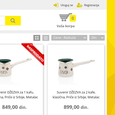
Uloguj se
Registracija
0
Vaša korpa
Prijavi se
Zaboravljena lozinka
Cena - Rastuće
Din
31
502
3
120
13
7
enir DŽEZVA za 1 kafu,
Suvenir DŽEZVA za 2 kafе,
89
2
17
na, Priče iz Srbije, Metalac
klasična, Priče iz Srbije, Metalac
33
8
4
849,00
899,00
din.
din.
30