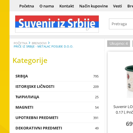
Početna
O nama
Kontakt
Način kupovine
Vesti
Br
Ukupno: 4
POČETNA
BRENDOVI
PRIČE IZ SRBIJE - METALAC POSUĐE D.O.O.
Kategorije
SRBIJA
Srbija
795
ISTORIJSKE LIČNOSTI
Istorija
Vladari
209
ЋИРИЛИЦА
Kultura i um
Vojnici
Ћирилица
25
Suvenir LO
MAGNETI
Tradicija i e
Naučnici
Сувенири н
Magneti sa 
54
0.17 l, Pri
UPOTREBNI PREDMETI
Istorijske lič
Umetnici
Magneti sa t
Čokanji, čaše,
391
69
flaše, testije
DEKORATIVNI PREDMETI
Magneti sa 
Zidne dekora
49