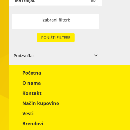
MATERIJAL
Drvo
865
Karton i papi
Izabrani filteri:
Tekstil
Metal
PONIŠTI FILTERE
Ostali materi
Proizvođac
CLEVER FACTORY DOO
1
Početna
O nama
Kontakt
Način kupovine
Vesti
Brendovi