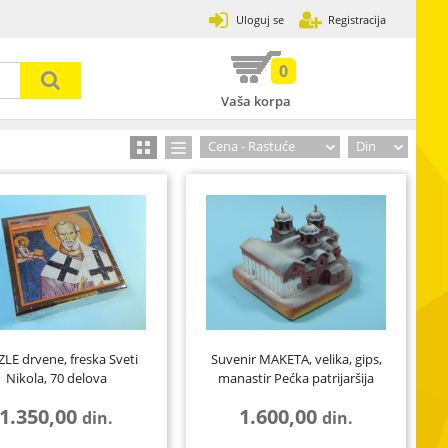
Uloguj se
Registracija
0
Vaša korpa
Prijavi se
Zaboravljena lozinka
Cena - Rastuće
Din
31
502
3
120
13
7
LE drvene, freska Sveti
Suvenir MAKETA, velika, gips,
89
2
17
Nikola, 70 delova
manastir Pećka patrijaršija
33
8
1.350,00
1.600,00
din.
din.
4
30