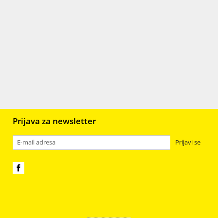
Keramika
89
r
Gips
106
Staklo
398
Plastika, resin, fimo i smole
98
jali
6
Prijava za newsletter
Prijavi se