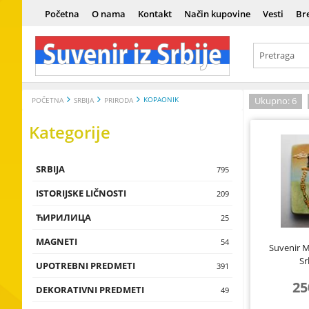
Početna
O nama
Kontakt
Način kupovine
Vesti
Br
KOPAONIK
Ukupno: 6
POČETNA
SRBIJA
PRIRODA
Kategorije
SRBIJA
Srbija
795
ISTORIJSKE LIČNOSTI
Istorija
Vladari
209
ЋИРИЛИЦА
Kultura i um
Vojnici
Ћирилица
25
MAGNETI
Tradicija i e
Naučnici
Сувенири н
Magneti sa 
54
Suvenir 
Sr
UPOTREBNI PREDMETI
Istorijske lič
Umetnici
Magneti sa t
Čokanji, čaše,
391
flaše, testije
25
DEKORATIVNI PREDMETI
Magneti sa 
Zidne dekora
49
Piksle, upalja