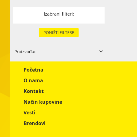
Karton i papi
Izabrani filteri:
Tekstil
Metal
PONIŠTI FILTERE
Ostali materi
Proizvođac
Kina
4
Početna
O nama
Kontakt
Način kupovine
Vesti
Brendovi