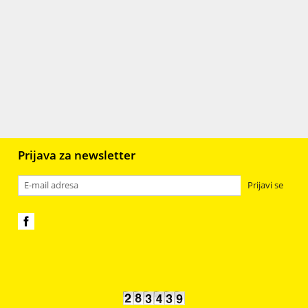
r
Gips
106
Staklo
398
Plastika, resin, fimo i smole
98
jali
6
Prijava za newsletter
Prijavi se