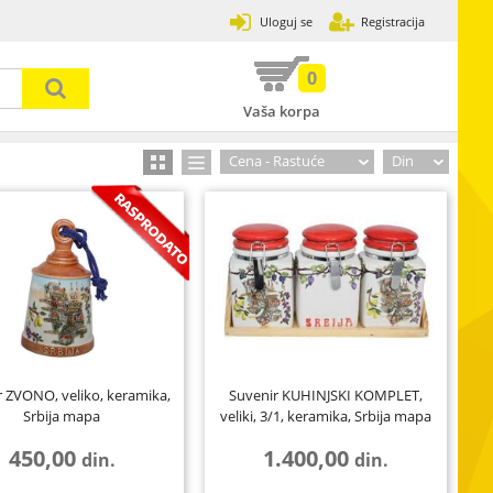
Uloguj se
Registracija
0
Vaša korpa
Prijavi se
Zaboravljena lozinka
Cena - Rastuće
Din
31
502
3
120
13
7
89
2
17
r ZVONO, veliko, keramika,
Suvenir KUHINJSKI KOMPLET,
Srbija mapa
veliki, 3/1, keramika, Srbija mapa
33
8
4
450,00
1.400,00
din.
din.
30
ije,