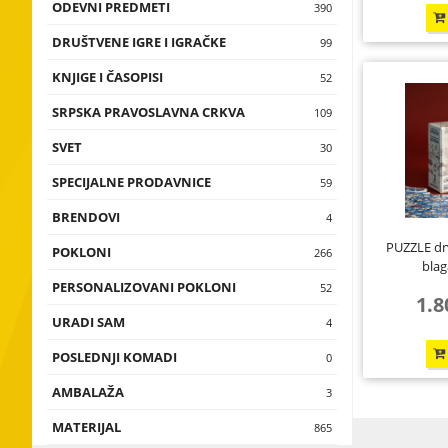
ODEVNI PREDMETI
Muške majic
390
zvona, kasice
DRUŠTVENE IGRE I IGRAČKE
Dečije majic
Društvene ig
99
Satovi, kalen
nakit, prives
KNJIGE I ČASOPISI
Oznake za k
Edukativne ig
Knjige
52
Zastave, nale
SRPSKA PRAVOSLAVNA CRKVA
Crkve i mana
109
snežne kugle,
crkve
SVET
Republika Sr
30
Proizvodi za 
Krstovi
SPECIJALNE PRODAVNICE
Rusija
Nikola Tesla
59
Ikone
BRENDOVI
SAD
Priče iz Srbi
4
Triptisi
PUZZLE dr
POKLONI
I love you
266
blag
Sveštenici
PERSONALIZOVANI POKLONI
Pokloni za sl
ODEVNI PRE
52
1.8
VOJSKA SRBIJ
URADI SAM
Pokloni za pr
4
POSLEDNJI KOMADI
Pakovanje i 
0
AMBALAŽA
KUTIJE
3
MATERIJAL
Drvo
865