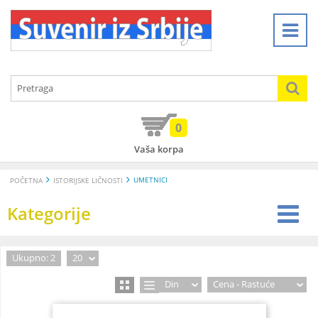
0
Vaša korpa
UMETNICI
POČETNA
ISTORIJSKE LIČNOSTI
Kategorije
Ukupno: 2
20
Din
Cena - Rastuće