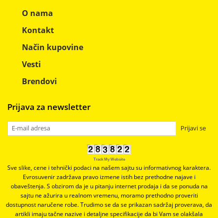
O nama
Kontakt
Način kupovine
Vesti
Brendovi
Prijava za newsletter
Prijavi se
Track My Website
Sve slike, cene i tehnički podaci na našem sajtu su informativnog karaktera.
Evrosuvenir zadržava pravo izmene istih bez prethodne najave i
obaveštenja. S obzirom da je u pitanju internet prodaja i da se ponuda na
sajtu ne ažurira u realnom vremenu, moramo prethodno proveriti
dostupnost naručene robe. Trudimo se da se prikazan sadržaj proverava, da
artikli imaju tačne nazive i detaljne specifikacije da bi Vam se olakšala