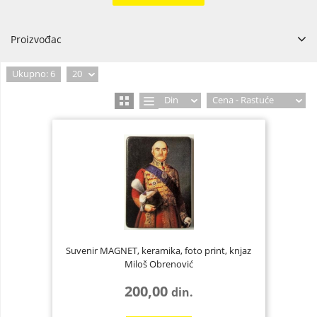
Proizvođac
Evrosuvenir
1
Ukupno: 6
20
METALAC POSUĐE d.o.o.
4
Din
Cena - Rastuće
Suvenir MAGNET, keramika, foto print, knjaz
Miloš Obrenović
200,00
din.