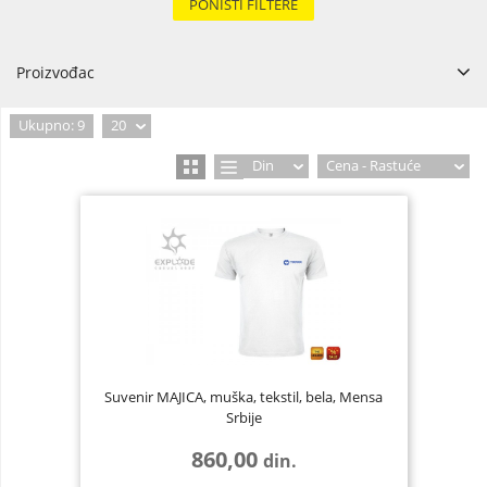
PONIŠTI FILTERE
Proizvođac
nema
9
Ukupno: 9
20
Din
Cena - Rastuće
Suvenir MAJICA, muška, tekstil, bela, Mensa
Srbije
860,00
din.