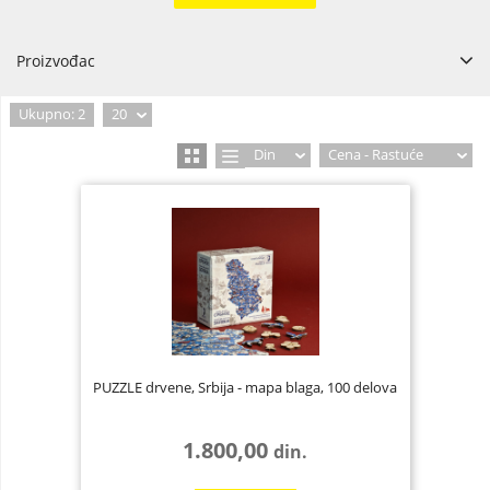
Proizvođac
Ukupno: 2
20
Din
Cena - Rastuće
PUZZLE drvene, Srbija - mapa blaga, 100 delova
1.800,00
din.