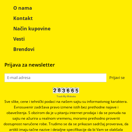
O nama
Kontakt
Način kupovine
Vesti
Brendovi
Prijava za newsletter
Prijavi se
Track My Website
Sve slike, cene i tehnički podaci na našem sajtu su informativnog karaktera.
Evrosuvenir zadržava pravo izmene istih bez prethodne najave i
obaveštenja. S obzirom da je u pitanju internet prodaja i da se ponuda na
sajtu ne ažurira u realnom vremenu, moramo prethodno proveriti
dostupnost naručene robe. Trudimo se da se prikazan sadržaj proverava, da
artikli imaju tačne nazive i detaljne specifikacije da bi Vam se olakšala