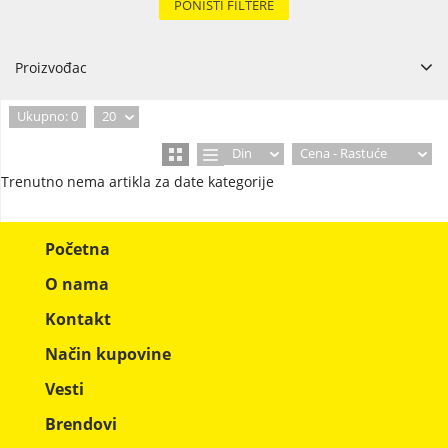
PONIŠTI FILTERE
Proizvođac
Ukupno: 0
20
Din
Cena - Rastuće
Trenutno nema artikla za date kategorije
Početna
O nama
Kontakt
Način kupovine
Vesti
Brendovi