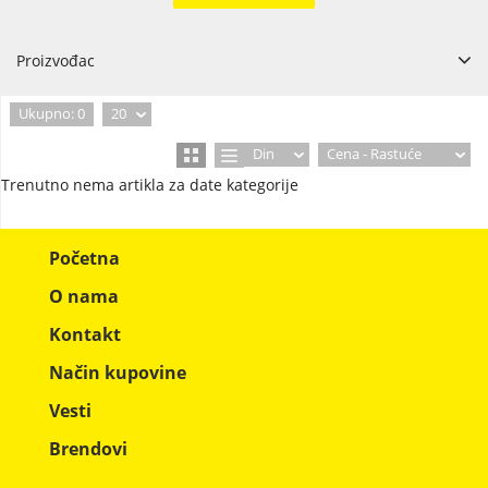
Proizvođac
Ukupno: 0
20
Din
Cena - Rastuće
Trenutno nema artikla za date kategorije
Početna
O nama
Kontakt
Način kupovine
Vesti
Brendovi