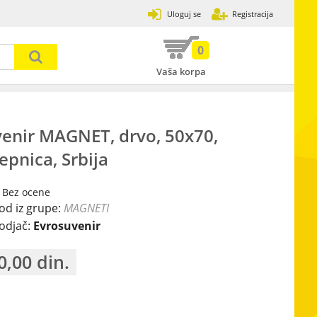
Uloguj se
Registracija
0
Vaša korpa
Prijavi se
Zaboravljena lozinka
enir MAGNET, drvo, 50x70,
31
epnica, Srbija
502
3
 Bez ocene
120
13
7
od iz grupe:
MAGNETI
odjač:
Evrosuvenir
89
2
17
33
8
0,00
din.
4
30
ije,
89
om
10