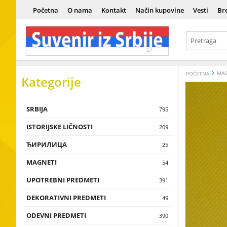
Početna
O nama
Kontakt
Način kupovine
Vesti
Br
MAG
POČETNA
Kategorije
SRBIJA
Srbija
795
ISTORIJSKE LIČNOSTI
Istorija
Vladari
209
ЋИРИЛИЦА
Kultura i um
Vojnici
Ћирилица
25
MAGNETI
Tradicija i e
Naučnici
Сувенири н
Magneti sa 
54
UPOTREBNI PREDMETI
Istorijske lič
Umetnici
Magneti sa t
Čokanji, čaše,
391
flaše, testije
DEKORATIVNI PREDMETI
Magneti sa 
Zidne dekora
49
Piksle, upalja
ODEVNI PREDMETI
Muške majic
390
zvona, kasice